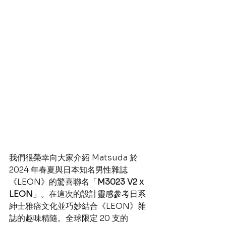
我們很榮幸向大家介紹 Matsuda 於 
2024 年春夏
與日本知名男性雜誌
《LEON》的驚喜聯名
「
M3023 V2 x 
LEON
」。在這次的設計靈感參考日系
紳士雅痞文化並巧妙結合《LEON》雜
誌的趣味精隨。全球限定 20 支的 