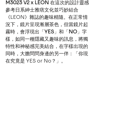
M3023 V2 x LEON
 在這次的設計靈感
參考日系紳士雅痞文化並巧妙結合
《LEON》雜誌的趣味精隨。在正常情
況下，鏡片呈現漸層茶色，但當鏡片起
霧時，會浮現出「
YES
」和「
NO
」字
樣，如同一種隱藏又趣味的訊息，將獨
特性和神秘感完美結合，在字樣出現的
同時，大膽問問身邊的另一伴：「你現
在究竟是 YES or No？」。