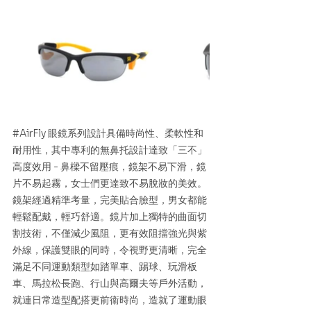
#AirFly
 眼鏡系列設計具備時尚性、柔軟性和
耐用性，其中專利的無鼻托設計達致「三不」
高度效用 - 鼻樑不留壓痕，鏡架不易下滑，鏡
片不易起霧，女士們更達致不易脫妝的美效。
鏡架經過精準考量，完美貼合臉型，男女都能
輕鬆配戴，輕巧舒適。鏡片加上獨特的曲面切
割技術，不僅減少風阻，更有效阻擋強光與紫
外線，保護雙眼的同時，令視野更清晰，完全
滿足不同運動類型如踏單車、踢球、玩滑板
車、馬拉松長跑、行山與高爾夫等戶外活動，
就連日常造型配搭更前衞時尚，造就了運動眼