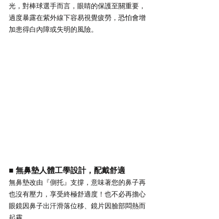
光，對棒球選手而言，眼睛的保護至關重要，
過度暴露在紫外線下容易視覺疲勞，恐怕會增
加患得白內障或失明的風險。
■ 無鼻墊人體工學設計，配戴舒適
無鼻墊改由『側托』支撐，意味著您的鼻子再
也沒有壓力，享受終極舒適度！也不必再擔心
眼鏡因鼻子出汗滑落位移、鏡片因臉部悶熱而
起霧。