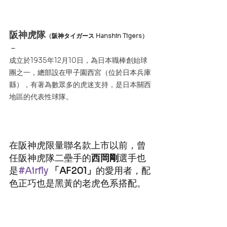
阪神虎隊
（
阪神タイガース 
Hanshin Tigers）
－
成立於1935年12月10日，為日本職棒創始球
團之一，
總部設在甲子園西宮（位於日本兵庫
縣）
，有著為數眾多的虎迷支持，是日本關西
地區的代表性球隊。
在阪神虎限量聯名款上市以前，曾
任阪神虎隊二壘手的
西岡剛
選手也
是
#Airfly
「AF201」
的愛用者，配
色正巧也是黑黃的老虎色系搭配。