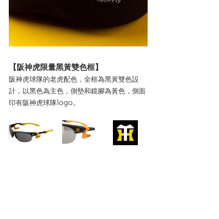
【阪神虎限量黑黃雙色框】
阪神虎球隊的老虎配色，全框為黑黃雙色設
計，以黑色為主色，側墊和鏡腳為黃色，側面
印有阪神虎球隊logo。