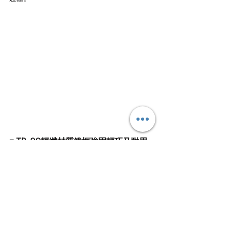
■ TR-90輕纖材質鏡框強固輕巧又耐用
鏡框採用高彈性材質不易變形且質地輕盈，即
便從事高強度運動，也能夠給予舒適穩定的配
戴感受。