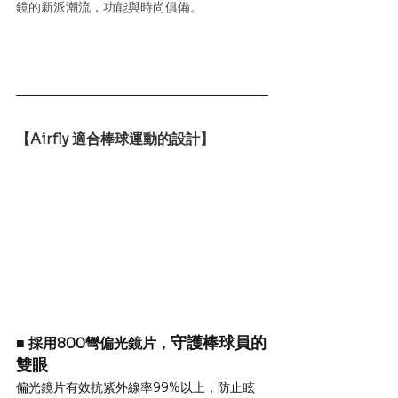
鏡的新派潮流，功能與時尚俱備。
【Airfly 適合棒球運動的設計】
守護棒球員的
■ 採用800彎偏光鏡片，
雙眼
偏光鏡片有效抗紫外線率99%以上，防止眩