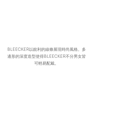
BLEECKER以銳利的線條展現時尚風格。多
邊形的深度造型使得BLEECKER不分男女皆
可輕易配戴。