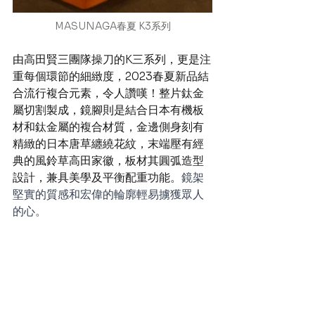
MASUNAGA春夏 K3系列
由高田賢三團隊操刀的K三系列，更是注
重每個環節的細緻度，2023春夏新品結
合流行複合元素，令人讚嘆！整片鈦金
屬切割製成，鏡腳則是結合日本有機板
材和鈦金屬的複合材質，金邊側身刻有
精緻的日本唐草纏繞花紋，末端壓有經
典的風鈴草高田家徽，板材其圓弧造型
設計，兼具美學及平衡配重功能。
鏡架
堅實的質感和宏偉的輪廓輕易擄獲眾人
的心。