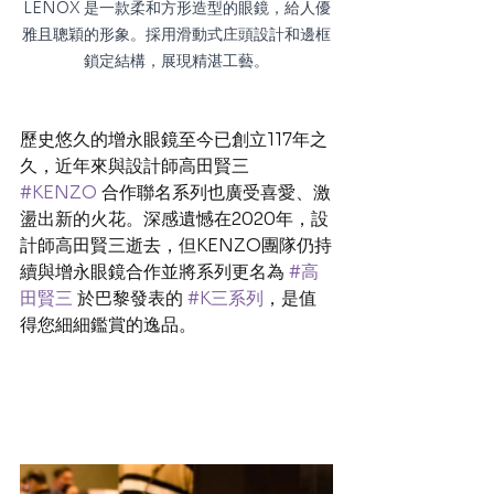
LENOX 是一款柔和方形造型的眼鏡，給人優
雅且聰穎的形象。採用滑動式庄頭設計和邊框
鎖定結構，展現精湛工藝。
歷史悠久的增永眼鏡至今已創立117年之
久，近年來與設計師高田賢三 
#KENZO
 合作聯名系列也廣受喜愛、激
盪出新的火花。深感遺憾在2020年，設
計師高田賢三逝去，但KENZO團隊仍持
續與增永眼鏡合作並將系列更名為 
#高
田賢三
 於巴黎發表的 
#K三系列
，是值
得您細細鑑賞的逸品。