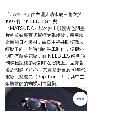
「JAMES」由主理人清水慶三創立於
1997的 〈NEEDLES〉與 
〈MATSUDA〉聯名推出以復古色調墨
片的前掀翻蓋式眉框太陽鏡款，採用鈦
金屬和日本板材，由日本福井眼鏡職人
經歷了約一年時間的手工制作，鏡腳外
側刻有藤蔓花紋，而 NEEDLES 經典的
蝴蝶標誌細節亦刻印在眉架上。品牌著
名的蝴蝶LOGO，其實是源自於70年代
電影《惡魔島（Papillon）》，其中主
角胸前的的蝴蝶刺青圖騰。