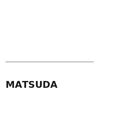
𝗠𝗔𝗧𝗦𝗨𝗗𝗔