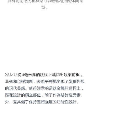
具有前衛感的粗框架可以輕鬆地搭配休閒造
型。
SUZU 
從3毫米厚的鈦板上裁切出鏡架前框，
鼻
橋和頂桿加厚，表面平整地呈現了梨形外觀
的現代美感。值得注意的是鈦金屬的頂桿上，
壓花設計的獨立部位，除了作為裝飾性元素
外，還具備了保持整體強度的功能性設計
。