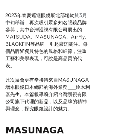
2023年春夏巡迴眼鏡展北部場於
於3月
中旬舉辦，
再次吸引眾多知名眼鏡品牌
參與，其中台灣護視有限公司展出的
MATSUDA、MASUNAGA、AirFly、
BLACKFIN等品牌，引起廣泛關注。每
個品牌皆獨具特色的風格和細節，注重
工藝和美學表現，可說是高品質的代
表。
此次展會更有幸接待來自MASUNAGA
增永眼鏡日本總部的海外業務___鈴木利
器先生。本篇報導將介紹台灣護視有限
公司旗下代理的新品，以及品牌的精神
與理念，探究眼鏡設計的魅力。
𝗠𝗔𝗦𝗨𝗡𝗔𝗚𝗔