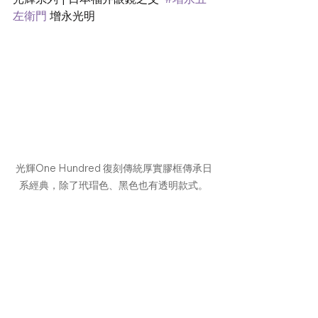
左衛門
 增永光明
光輝One Hundred 復刻傳統厚實膠框傳承日
系經典，除了玳瑁色、黑色也有透明款式。