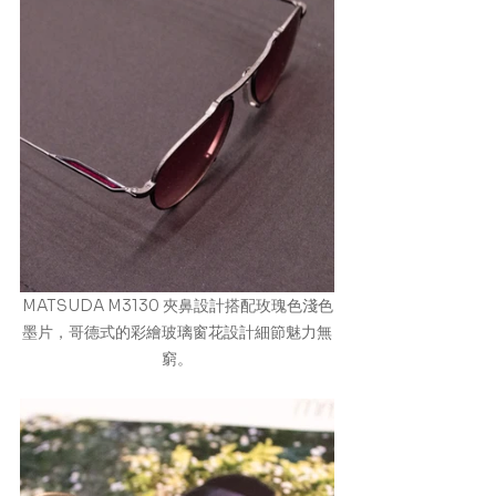
MATSUDA M3130 夾鼻設計搭配玫瑰色淺色
墨片，哥德式的彩繪玻璃窗花設計細節魅力無
窮。