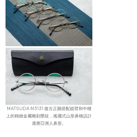
MATSUDA M3131 復古正圓搭配鏡臂和中樑
上的精緻金屬雕刻壓紋，搖擺式山形鼻橋設計
適應亞洲人鼻形。