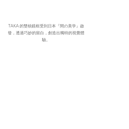
TAKA 的雙槓鏡框受到日本『間の美学』啟
發，透過巧妙的留白，創造出獨特的視覺體
驗。