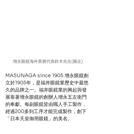
增永眼鏡海外業務代表鈴木先生(圖左)
MASUNAGA since 1905 增永眼鏡創
立於1905年，是福井眼鏡業歷史中最悠
久的品牌之一。福井眼鏡業的興起與發
展靠著增永眼鏡的創辦人增永五左衛門
的奉獻。每副眼鏡皆由職人手工製作，
經過200多到工序才能完成製作，創下
「日本天皇御用眼鏡」的美名。