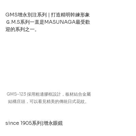
GMS增永別注系列 | 打造精明幹練形象
Ｇ.M.S系列一直是MASUNAGA最受歡
迎的系列之一。
GMS-123 採用粗邊膠框設計，板材結合金屬
結構庄頭，可以看見精美的傳統日式花紋。
since 1905系列|增永眼鏡 