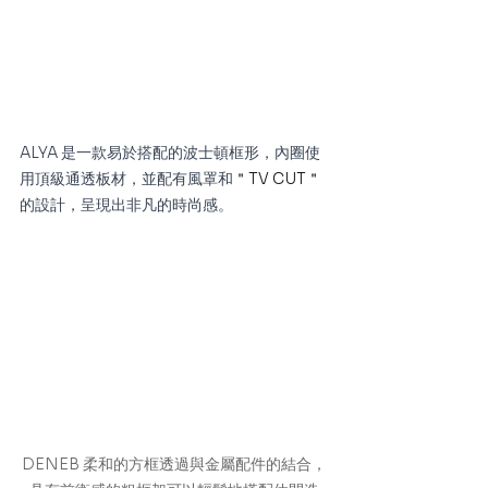
ALYA 是一款易於搭配的波士頓框形，內圈使
用頂級通透板材，並配有風罩和
＂TV CUT＂
的設計，呈現出非凡的時尚感。
DENEB 柔和的方框透過與金屬配件的結合，