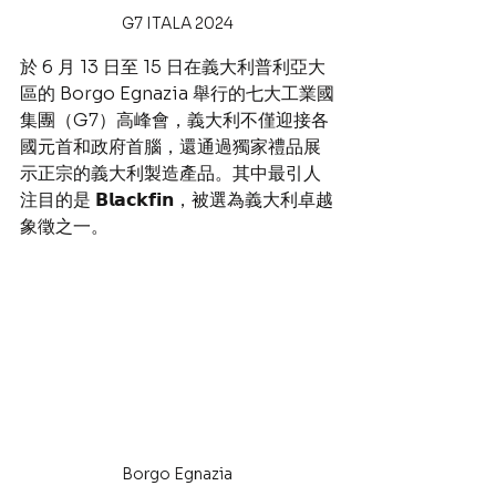
G7 ITALA 2024
於 6 月 13 日至 15 日在義大利普利亞大
區的 Borgo Egnazia 舉行的七大工業國
集團（G7）高峰會，義大利不僅迎接各
國元首和政府首腦，還通過獨家禮品展
示正宗的義大利製造產品。其中最引人
注目的是 𝗕𝗹𝗮𝗰𝗸𝗳𝗶𝗻，被選為義大利卓越
象徵之一。
Borgo Egnazia