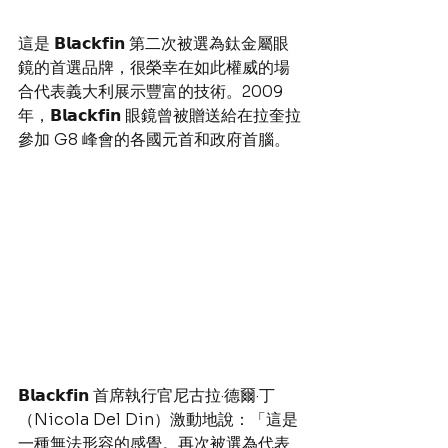
這是 𝗕𝗹𝗮𝗰𝗸𝗳𝗶𝗻 第二次被選為鈦金屬眼
鏡的首選品牌，很榮幸在如此權威的場
合代表義大利展示豐富的技術。2009 
年，𝗕𝗹𝗮𝗰𝗸𝗳𝗶𝗻 眼鏡曾被贈送給在拉奎拉
參加 G8 峰會的各國元首和政府首腦。
𝗕𝗹𝗮𝗰𝗸𝗳𝗶𝗻 首席執行官尼古拉·德爾·丁
（Nicola Del Din）激動地說：「這是
一種無法形容的感覺。再次被選為代表