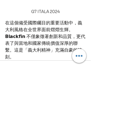
G7 ITALA 2024
在這個備受國際矚目的重要活動中，義
大利風格在全世界面前熠熠生輝。
𝗕𝗹𝗮𝗰𝗸𝗳𝗶𝗻 不僅象徵著創新和品質，更代
表了與當地和國家傳統價值深厚的聯
繫。這是「義大利精神」充滿自豪的時
刻。
查看全部
最新文章