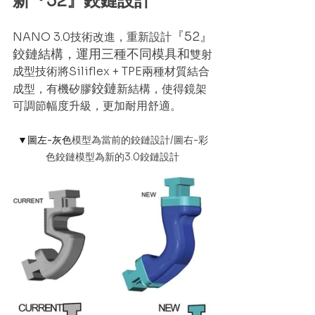
新『52』鉸鏈設計
『52』
NANO 3.0技術改進，重新設計
鉸鏈結構，運用三種不同模具和
雙射
成型技術將Siliflex + TPE兩種材質結合
鉸鏈
成型，有機矽膠
新結構，使得鏡架
可調節幅度升級，更加耐用舒適。
▼圖左-灰色
模型為當前的鉸鏈設計/圖右-彩
色鉸鏈模型為新的3.0鉸鏈設計