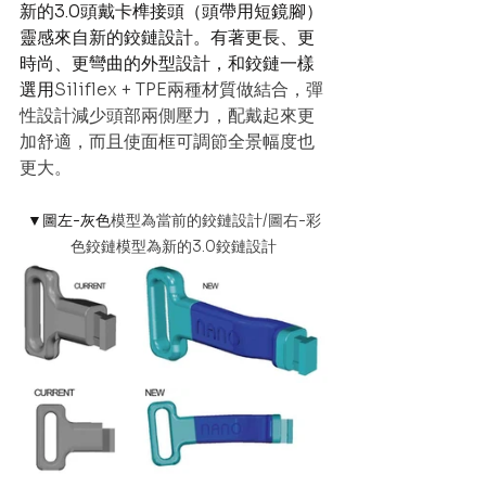
新的3.0頭戴卡榫接頭（頭帶用短鏡腳）
靈感來自新的鉸鏈設計。有著更長、更
時尚、更彎曲的外型設計，和鉸鏈一樣
選用
Siliflex + TPE兩種材質做結合，彈
性設計減少頭部兩側壓力，配戴起來更
加舒適，而且使面框可調節全景幅度也
更大。
▼圖左-灰色
模型為當前的鉸鏈設計/圖右-彩
色鉸鏈模型為新的3.0鉸鏈設計