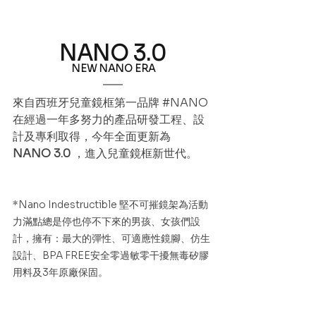
NANO 3.0
NEW NANO ERA
來自西班牙兒童鏡框第一品牌 
#NANO
在經過一年多努力的產品研發工程、設
計及專利取得，今年全面更新為 
NANO 3.0 
，進入兒童鏡框新世代。
*Nano Indestructible 堅不可摧鏡架為活動
力滿點總是停也停不下來的男孩、女孩們設
計，擁有：最大的彈性、可適應性鏡腳、仿生
設計、BPA FREE安全零過敏零干擾無毒矽膠
用料及3年原廠保固。