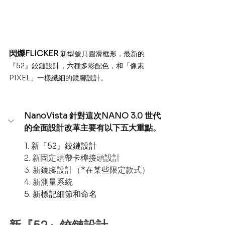
閃爍FLICKER 
新型號具圓滑框形，最新的
『52』鉸鏈設計，六種多彩配色，和「像素
PIXEL」一樣纖細的鏡腳設計。
NanoVista 針對這次NANO 3.0 世代
的全面設計改革主要有以下五大重點。
1. 新『52』鉸鏈設計
2. 新固定頭帶卡榫接頭設計
3. 新鏡腳設計（*在某些限定款式）
4. 新測量系統
5. 新標記細節和命名