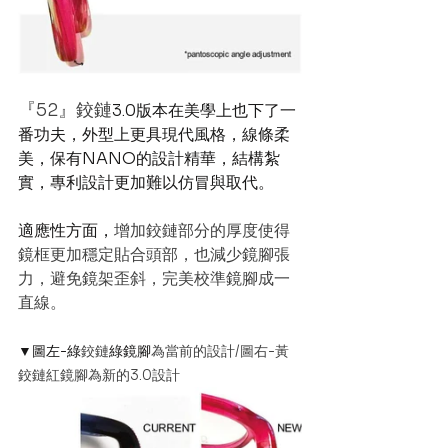
『52』鉸鏈
3.0版本在美學上也下了一
番功夫，外型上更具現代風格，線條柔
美，保有NANO的設計精華，結構紮
實，專利設計更加難以仿冒與取代。
適應性方面，
增加鉸鏈部分的厚度使得
鏡框更加穩定貼合頭部，也減少鏡腳張
力，避免鏡架歪斜，完美校準鏡腳成一
直線。
▼圖左-綠
鉸鏈
綠鏡腳
為當前的設計/圖右-黃
鉸鏈紅鏡腳為新的3.0設計