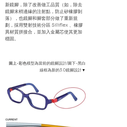
新鏡腳，除了改善做工品質（如，除去
鏡腳末梢邊緣的注射點，防止矽橡膠剝
落），也鏡腳和腳套部分做了重新規
劃，採用雙射技術分區 Siliflex 、橡膠
異材質拼接合，並加入金屬芯使其更加
穩固。
圖上-彩色
模型為當前的鏡腳設計/圖下-黑白
線框為新的3.0鏡腳設計
▼