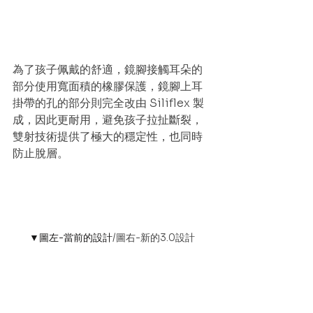
為了孩子佩戴的舒適，鏡腳接觸耳朵的
部分使用寬面積的橡膠保護，鏡腳上耳
掛帶的孔的部分則完全改由 Siliflex 製
成，因此更耐用，避免孩子拉扯斷裂，
雙射技術提供了極大的穩定性，也同時
防止脫層。
▼圖左-當前的設計
/圖右-新的3.0設計