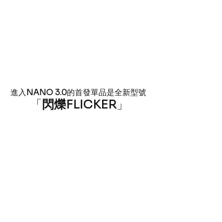
進入
NANO 3.0
的首發單品是全新型號 
「
閃爍FLICKER
」