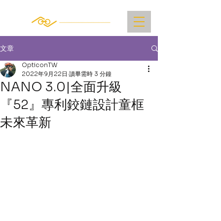
文章
OpticonTW
2022年9月22日
讀畢需時 3 分鐘
NANO 3.0|全面升級
『52』專利鉸鏈設計童框
未來革新