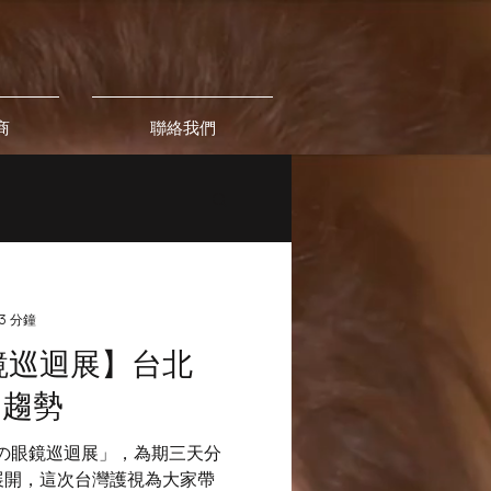
商
聯絡我們
3 分鐘
鏡巡迴展】台北
品趨勢
秋の眼鏡巡迴展」，為期三天分
展開，這次台灣護視為大家帶