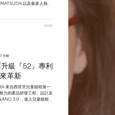
 #MATSUDA 以及最多人熱議
A，還有歐洲品牌：
MINIMA #NANO...
3 分鐘
全面升級『52』專利
未來革新
O ERA 來自西班牙兒童鏡框第一
年多努力的產品研發工程、設計及
ANO 3.0 ，進入兒童鏡框新
e...