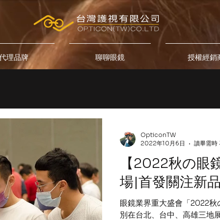
代理品牌
聊聊眼鏡
授權經銷
OpticonTW
2022年10月6日
讀畢需時 
【2022秋の眼
場|首發關注新
眼鏡業界重大盛會「2022
別在台北、台中、高雄三地