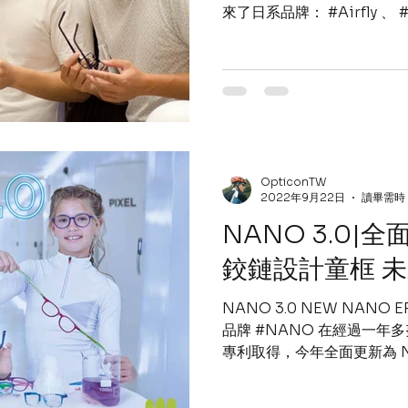
來了日系品牌： #Airfly 、
重點回歸的 #MASUNAG
#Blackfin、#
OpticonTW
2022年9月22日
讀畢需時 
NANO 3.0|
鉸鏈設計童框 
NANO 3.0 NEW NAN
品牌 #NANO 在經過一
專利取得，今年全面更新為 N
世代。 *Nano Indestructibl